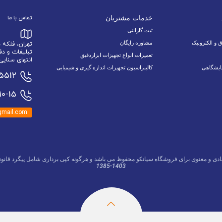
خدمات مشتریان
تماس با ما
ثبت گارانتی
ق و الکترونیک
مشاوره رایگان
تهران، فلکه
تبلیغات و دف
تعمیرات انواع تجهیزات ابزاردقیق
انتهای سنایی 6 نبش اسدالله زاده 9/1 پلاک 34 وا
ایشگاهی
کالیبراسیون تجهیزات اندازه گیری و شیمیایی
15512
0-15
mail.com
ادی و معنوی برای فروشگاه سیانکو محفوظ می باشد و هرگونه کپی برداری شامل پیگرد قانون
1385-1403