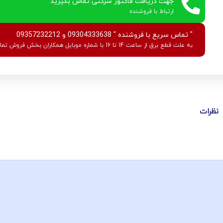
جهت دریافت فاکتور شرکتی تماس بگیرید
ارتباط با فروشنده
" تماس سریع با فروشنده " 09304333638 و 09357232212
به علت قطع برق از ساعت 14 تا 16 با شماره موبایل همکاران بخش فروش تماس بگیرید.
نظرات