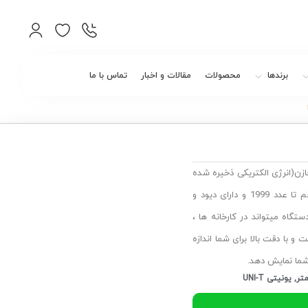
برندها
محصولات
مقالات و اخبار
تماس با ما
اندازه گیری ظرفیت خازن(انرژی الکتریکی ذخیره شده
در خازن ) با دیود و تست hFE . از جمله ویژگی های این دستگاه نمایش رقم تا عدد 1999 و دارای دیود و
تگاه میتواند در کارخانه ها ،
 با دقت بالا برای شما اندازه
شما نمایش دهد.
متر
,
یونیتی UNI-T