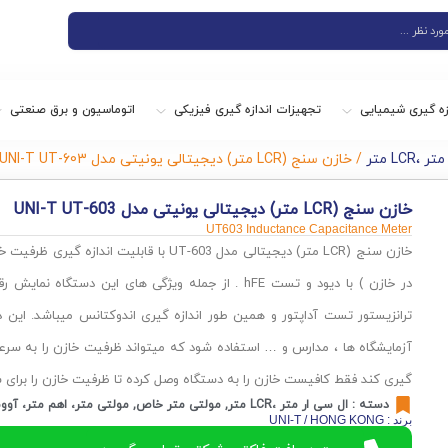
زه گیری شیمیایی
تجهیزات اندازه گیری فیزیکی
اتوماسیون و برق صنعتی
LCR متر
/ خازن سنج (LCR متر) دیجیتالی یونیتی مدل UNI-T UT-603
خازن سنج (LCR متر) دیجیتالی یونیتی مدل UNI-T UT-603
UT603 Inductance Capacitance Meter
خازن سنج (LCR متر) دیجیتالی مدل UT-603 با قابلیت 
ترانزیستور تست آداپتور و همین طور اندازه گیری اندوکتانس میباشد. این دس
آزمایشگاه ها ، مدارس و … استفاده شود که میتواند ظرفیت خازن را به سرعت و
گیری کند فقط کافیست خازن را به دستگاه وصل کرده تا ظرفیت خازن را برای 
دسته :
ال سی ار متر ،LCR متر
,
مولتی متر خاص
,
مولتی متر، اهم متر، آوو
برند : UNI-T / HONG KONG