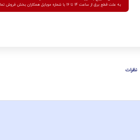
به علت قطع برق از ساعت 14 تا 16 با شماره موبایل همکاران بخش فروش تماس بگیرید.
نظرات