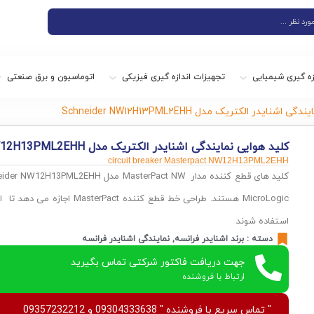
زه گیری شیمیایی
تجهیزات اندازه گیری فیزیکی
اتوماسیون و برق صنعتی
نایدر الکتریک مدل Schneider NW12H13PML2EHH
کلید هوایی نمایندگی اشنایدر الکتریک مدل Schneider NW12H13PML2EHH
circuit breaker Masterpact NW12H13PML2EHH
MicroLogic هستند. طراحی خط قطع کننده 
استفاده شوند
دسته :
برند اشنایدر فرانسه
,
نمایندگی اشنایدر فرانسه
جهت دریافت فاکتور شرکتی تماس بگیرید
ارتباط با فروشنده
" تماس سریع با فروشنده " 09304333638 و 09357232212