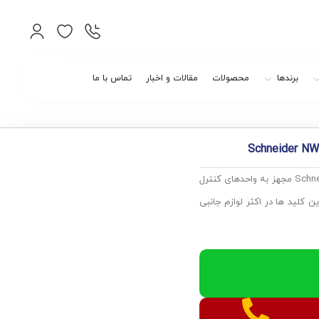
برندها
محصولات
مقالات و اخبار
تماس با ما
کلید های قطع کننده مدار MasterPact NW مدل Schneider NW12H13PML2EHH مجهز به واحدهای کنترل
MasterPact اجازه می دهد تا این کلید ها در اکثر لوازم جانبی