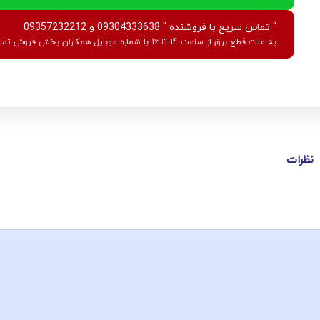
" تماس سریع با فروشنده " 09304333638 و 09357232212
به علت قطع برق از ساعت 14 تا 16 با شماره موبایل همکاران بخش فروش تماس بگیرید.
نظرات