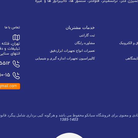
سیژن متر، ترانسمیتر، فلومتر، سنسور ها، کالیبراتور ها و غیره
خدمات مشتریان
تماس با ما
ثبت گارانتی
ق و الکترونیک
مشاوره رایگان
تهران، فلکه
تبلیغات و دف
تعمیرات انواع تجهیزات ابزاردقیق
انتهای سنایی 6 نبش اسدالله زاده 9/1 پلاک 34 وا
ایشگاهی
کالیبراسیون تجهیزات اندازه گیری و شیمیایی
15512
0-15
mail.com
ادی و معنوی برای فروشگاه سیانکو محفوظ می باشد و هرگونه کپی برداری شامل پیگرد قانون
1385-1403