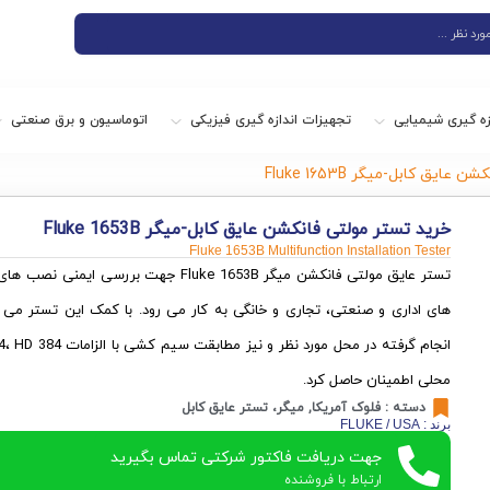
زه گیری شیمیایی
تجهیزات اندازه گیری فیزیکی
اتوماسیون و برق صنعتی
یق کابل-میگر Fluke 1653B
خرید تستر مولتی فانکشن عایق کابل-میگر Fluke 1653B
Fluke 1653B Multifunction Installation Tester
تستر عایق مولتی فانکشن میگر Fluke 1653B جهت ب
های اداری و صنعتی، تجاری و خانگی به کار می رود. با کمک این تستر می
محلی اطمینان حاصل کرد.
دسته :
فلوک آمریکا
,
میگر، تستر عایق کابل
برند : FLUKE / USA
جهت دریافت فاکتور شرکتی تماس بگیرید
ارتباط با فروشنده