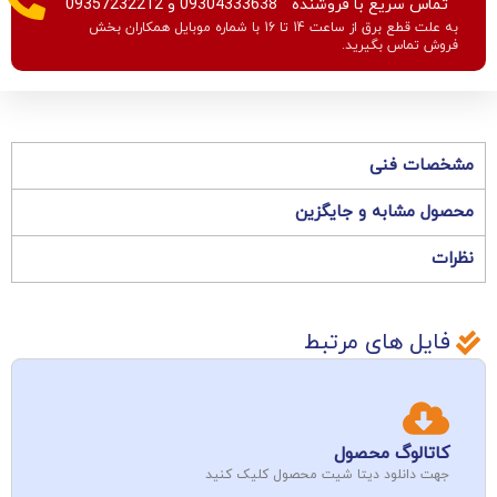
" تماس سریع با فروشنده " 09304333638 و 09357232212
به علت قطع برق از ساعت 14 تا 16 با شماره موبایل همکاران بخش
فروش تماس بگیرید.
مشخصات فنی
محصول مشابه و جایگزین
نظرات
فایل های مرتبط
کاتالوگ محصول
جهت دانلود دیتا شیت محصول کلیک کنید