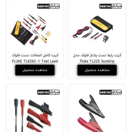
کیت رابط تست ولتاژ فلوک مدل
کیت کامل اتصالات تست فلوک
FLUKE TLK282 -1 Test Lead
Fluke TL225 SureGrip
مشاهده محصول
مشاهده محصول