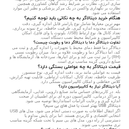
سازی انرژی، نظارت بر شرایط رشد گیاهان کشاورزی همچنین
نظارت بر نگهداری واکسن در یک مرکز پزشکی و نظیر این موارد
استفاده می شود.
هنگام خرید دیتالاگر به چه نکاتی باید توجه کنیم؟
مهم ترین معیارها شامل نوع پارامتر قابل اندازه گیری، دقت
دستگاه، محدوده اندازه گیری، ظرفیت حافظه، نرخ نمونه برداری،
تعداد کانال ها، نوع ارتباط (USB، بلوتوث یا وای فای)، امکان
کالیبراسیون و شرایط محیط نصب دستگاه است.
تفاوت دیتالاگر دما با دیتالاگر دما و رطوبت چیست؟
دیتالاگر دما فقط دمای محیط یا تجهیزات را اندازه گیری و ثبت می
کند، اما دیتالاگر دما و رطوبت علاوه بر دما، میزان رطوبت نسبی
(RH) را نیز ثبت می کند و برای انبارها، سردخانه ها، آزمایشگاه ها و
صنایع دارویی گزینه مناسب تری است.
قیمت دیتالاگر به چه عواملی بستگی دارد؟
قیمت به عواملی مانند برند، دقت اندازه گیری، نوع سنسور،
ظرفیت حافظه، تعداد کانال، امکانات ارتباطی، قابلیت تهیه گزارش،
کلاس حفاظتی و امکان کالیبراسیون بستگی دارد.
آیا دیتالاگر نیاز به کالیبراسیون دارد؟
بله. در کاربردهای حساس مانند صنایع دارویی، غذایی، آزمایشگاهی
و مراکز درمانی، کالیبراسیون دوره ای برای اطمینان از صحت
اندازه گیری و رعایت الزامات استانداردها توصیه می شود.
دیتالاگر USB بهتر است یا مدل های بی سیم؟
اگر انتقال اطلاعات به صورت دستی انجام می شود، مدل های USB
انتخابی اقتصادی و کاربردی هستند. اما برای پایش مداوم یا
دسترسی از راه دور، مدل های بی سیم یا تحت شبکه گزینه مناسب
تری محسوب می شوند.