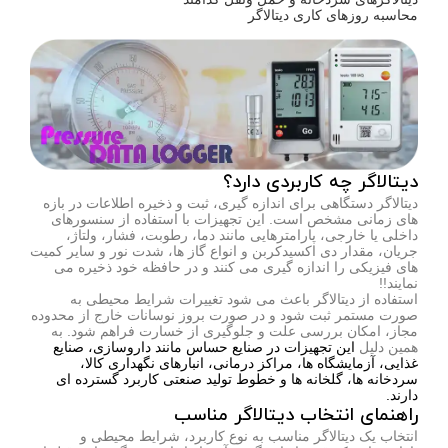
محاسبه روزهای کاری دیتالاگر
دیتالاگر چه کاربردی دارد؟
دیتالاگر دستگاهی برای اندازه گیری، ثبت و ذخیره اطلاعات در بازه
های زمانی مشخص است. این تجهیزات با استفاده از سنسورهای
داخلی یا خارجی، پارامترهایی مانند دما، رطوبت، فشار، ولتاژ،
جریان، مقدار دی اکسیدکربن و انواع گاز ها، شدت نور و سایر کمیت
های فیزیکی را اندازه گیری می کنند و در حافظه خود ذخیره می
نمایند!!
استفاده از دیتالاگر باعث می شود تغییرات شرایط محیطی به
صورت مستمر ثبت شود و در صورت بروز نوسانات خارج از محدوده
مجاز، امکان بررسی علت و جلوگیری از خسارت فراهم شود. به
همین دلیل
این تجهیزات در صنایع حساس مانند داروسازی، صنایع
غذایی، آزمایشگاه ها، مراکز درمانی، انبارهای نگهداری کالا،
سردخانه ها، گلخانه ها و خطوط تولید صنعتی کاربرد گسترده ای
دارند.
راهنمای انتخاب دیتالاگر مناسب
انتخاب یک دیتالاگر مناسب به نوع کاربرد، شرایط محیطی و