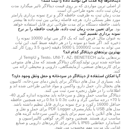
دیتالاگرها چه مدت می توانند داده را ثبت کنند؟
از اصلی ترین مواردی که بر روی قیمت دیتالاگر تاثیر میگذارد مدت
زمان ثبت داده، نحوه طراحی آن است.
مدت زمان ثبت به ظرفیت حافظه لاگر و نرخ نمونه برداری پارامتر
مورد نظر بستگی دارد. هرچه فاصله زمانی بین ثبت داده ها بیشتر
باشد، حافظه دستگاه برای مدت طولانی تری قابل استفاده خواهد
بود.
برای تعیین مدت زمان ثبت داده، ظرفیت حافظه را بر نرخ
نمونه برداری تقسیم کنید.
به عنوان مثال: فرض کنید که یک لاگر می تواند 10000 نمونه را
ذخیره کند. اگر شما دو نمونه را در هر دقیقه ضبط کنید، این ثبات
می تواند به مدت 10000/2 یا 5000 دقیقه (حدود 3.5 روز) کار کند.
بهترین برندهای دیتالاگر کدام اند؟
برندهایی مانند Testo، UNI-T، AZ، BENETECH و TempU از
شناخته شده ترین تولیدکنندگان دیتالاگر هستند که مدل های متنوعی
برای کاربردهای صنعتی، آزمایشگاهی، دارویی و محیطی ارائه می
کنند.
آیا امکان استفاده از دیتالاگر در سردخانه و حمل ونقل وجود دارد؟
بله. بسیاری از مدل های دیتالاگر برای پایش دمای سردخانه، کامیون
های یخچال دار، حمل دارو، واکسن و مواد غذایی طراحی شده اند و
اطلاعات را در طول زنجیره سرد ثبت می کنند.
دیتالاگر مناسب حمل ونقل و سردخانه باید محدوده اندازه گیری 40-
تا 70+ درجه سانتی گراد و دقت ±0.3 تا ±0.5 درجه همچنین حافظه
حداقل 16000 رکورد و نرخ نمونه برداری قابل تنظیم داشته باشد.
مدل های USB یا یکبارمصرف PDF Logger برای حمل و نقل و
مدل های آنلاین یا بی سیم برای پایش دائمی سردخانه گزینه های
مناسب تری هستند. همچنین وجود آلارم، گواهی کالیبراسیون و
استاندارد حفاظتی IP65 یا بالاتر برای کاربردهای دارویی و صنایع
غذایی یک مزیت مهم محسوب می شود.