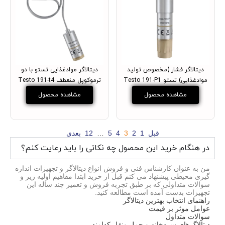
دیتالاگر فشار (مخصوص تولید
دیتالاگر موادغذایی تستو با دو
موادغذایی) تستو Testo 191-P1
ترموکوپل منعطف Testo 191-t4
مشاهده محصول
مشاهده محصول
قبل
1
2
3
4
5
…
12
بعدی
در هنگام خرید این محصول چه نکاتی را باید رعایت کنم؟
من به عنوان کارشناس فنی و فروش انواع دیتالاگر و تجهیزات اندازه
گیری محیطی پیشنهاد می کنم قبل از خرید ابتدا مفاهیم اولیه زیر و
سوالات متداولی که بر طبق تجربه فروش و تعمیر چند ساله این
تجهیزات بدست آمده است مطالعه کنید.
راهنمای انتخاب بهترین دیتالاگر
عوامل موثر بر قیمت
سوالات متداول
دیتالاگرهای سردخانه و حمل ونقل کدامند