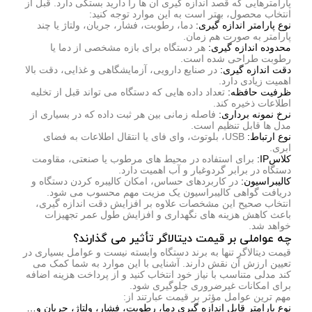
پارامترهایی که قصد اندازه گیری آن ها را دارید بستگی دارد. قبل از
انتخاب محصول، بهتر است به این موارد توجه کنید:
نوع پارامتر اندازه گیری:
دما، رطوبت، فشار، جریان، ولتاژ یا چند
پارامتر به صورت هم زمان.
محدوده اندازه گیری:
هر دستگاه برای بازه مشخصی از دما یا
رطوبت طراحی شده است.
دقت اندازه گیری:
در صنایع دارویی، آزمایشگاهی و غذایی، دقت بالا
اهمیت زیادی دارد.
ظرفیت حافظه:
تعداد داده هایی که دستگاه می تواند قبل از تخلیه
اطلاعات ذخیره کند.
نرخ نمونه برداری:
فاصله زمانی بین هر ثبت داده که در بسیاری از
مدل ها قابل تنظیم است.
نوع ارتباط:
USB، بلوتوث، وای فای یا انتقال اطلاعات به فضای
ابری.
کلاسIP:
برای استفاده در محیط های مرطوب یا صنعتی، مقاومت
دستگاه در برابر گردوغبار و آب اهمیت دارد.
کالیبراسیون:
در کاربردهای حساس، امکان کالیبره کردن دستگاه و
دریافت گواهی کالیبراسیون یک مزیت مهم محسوب می شود.
انتخاب صحیح این مشخصات علاوه بر افزایش دقت اندازه گیری،
باعث کاهش هزینه های نگهداری و افزایش طول عمر تجهیزات
خواهد شد.
چه عواملی بر قیمت دیتالاگر تأثیر می گذارند؟
قیمت دیتالاگر تنها به برند دستگاه وابسته نیست و عوامل بسیاری در
تعیین ارزش آن نقش دارند. آشنایی با این موارد به شما کمک می
کند مدلی متناسب با نیاز خود انتخاب کنید و از پرداخت هزینه اضافه
برای امکانات غیرضروری جلوگیری شود.
مهم ترین عوامل مؤثر بر قیمت عبارتند از:
نوع پارامتر قابل اندازه گیری دما، رطوبت، فشار، ولتاژ، جریان و…