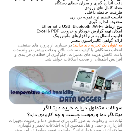
دقت اندازه گیری و میزان خطای دستگاه
تعداد کانال های ورودی
ظرفیت حافظه داخلی
قابلیت تنظیم نرخ نمونه برداری
محدوده اندازه گیری
نوع ارتباط USB ،Bluetooth ،Wi-Fi یا Ethernet
امکان تهیه گزارش خودکار و خروجی PDF یا Excel
قابلیت اتصال به نرم افزارهای مانیتورینگ
ارائه گواهی
کالیبراسیون
معتبر
به عنوان یک تجربه باید بدانید:
در بسیاری از پروژه های صنعتی،
انتخاب دستگاهی با کیفیت ساخت بالاتر و دقت بیشتر، در بلندمدت
باعث کاهش هزینه های تعمیرات، جلوگیری از خطاهای فرآیندی و
افزایش اطمینان از صحت اطلاعات خواهد شد.
سوالات متداول درباره خرید دیتالاگر
دیتالاگر دما و رطوبت چیست و چه کاربردی دارد؟
ثبات دما و رطوبت به طور کلی برای سنجش دما و رطوبت تجهیزات
انبارداری و حمل و نقل همچنین ارائه اطلاعات تعمیر و نگهداری
ساختمان در مورد عملیاتهای گرمایشی، تهویه مطبوع در امر بهینه