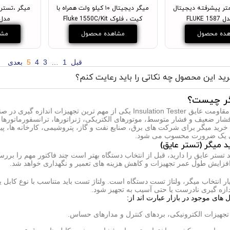
تر پیشرفته دیجیتال
میگر دیجیتال ۱۰ کیلو ولت همراه با
میگر ،تستر 
FLUKE 
کیت ، فلوک Fluke 1550C/Kit
مدل KE 1503
ده محصول
مشاهده محصول
مشا
قبل
1
…
3
4
5
بعدی
ید این محصول چه نکاتی را باید رعایت کنم؟
گر چیست؟
میگر یا تستر مقاومت عایق Insulation Tester یکی از مهم ترین
فشار ضعیف و فشار متوسط، موتورهای الکتریکی، ژنراتورها، ترانسفورماتورها و
خرید میگر برای شرکت های برق، صنایع نفت و گاز، پتروشیمی، کارخانه ها، پیما
ی یک ضرورت محسوب می شود.
د میگر (تستر عایق)
تستر عایق را دارید، قبل از انتخاب دستگاه بهتر است چند فاکتور مهم را برر
فزایش طول عمر تجهیزات و کاهش هزینه های تعمیر و نگهداری خواهد شد.
ر انتخاب میگر، ولتاژ تست دستگاه است. ولتاژ تست باید متناسب با نوع کابل یا
ندازه گیری نادرست یا حتی آسیب به تجهیز شود.
 های موجود در بازار عبارت اند از:
جهیزات الکترونیکی، بردهای کنترل و مدارهای حساس.