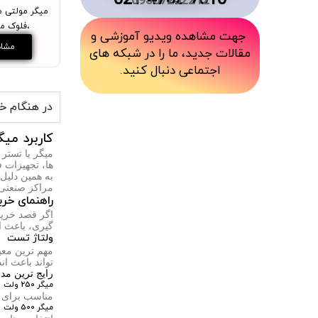
7010 4762 021
09357232212
میگر مولتی م
،فلوک مدل 1587
جهت مشاهده ویدیو آموزشی و
مشاه
مقالات جدید، ما را در شبکه های
اجتماعی دنبال کنید.
در هنگام خر
کاربرد می
ها، تجهیزات 
به همین دلیل 
مراکز صنعت
راهنمای خری
اگر قصد خرید 
گیری، باعث ا
ولتاژ تست
مهم ترین معیا
تواند باعث ا
رایج ترین مدل
میگر 250 ولت
مناسب برای ت
میگر 500 ولت