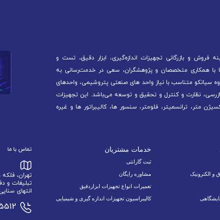
 فروش و بازرگانی تجهیزات اندازه‌گیری، ابزار دقیق، تست و
آغاز کرده است. ما با همکاری متخصصان و پژوهشگران، سعی در خدمت‌رسانی به
ه سیانکو متناسب با نیاز واحد های صنعتی پتروشیمی، واحدهای
ازرسی، نظارت و کنترل و تحقیق و توسعه می‌باشد. این تجهیزات
سیژن متر، ترانسمیتر، فلومتر، سنسور ها، کالیبراتور ها و غیره
خدمات مشتریان
تماس با ما
ثبت گارانتی
ق و الکترونیک
مشاوره رایگان
تهران، فلکه
تبلیغات و دف
تعمیرات انواع تجهیزات ابزاردقیق
انتهای سنایی 6 نبش اسدالله زاده 9/1 پلاک 34 وا
ایشگاهی
کالیبراسیون تجهیزات اندازه گیری و شیمیایی
15512