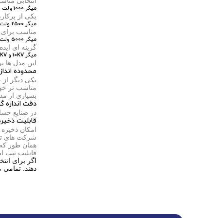
انتخابی منا
میگر 1000 ولت
یکی از پرکار
میگر 2500 ولت
مناسب برای ص
میگر 5000 ولت
گزینه ای اید
میگر 10KV و 15KV
این مدل ها بر
محدوده انداز
یکی دیگر از 
مناسب تر خوا
بسیاری از مدل های حرف
دقت اندازه گ
در صنایع حسا
قابلیت ذخیره
امکان ذخیره 
شرکت های تعم
همان طور که 
قابلیت ثبت ا
اگر برای انتخ
دهند. تمامی 