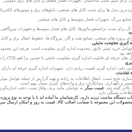
سب برای سیم کشی ساختمان، تجهیزات فشار ضعیف و کابل های برق عمومی.
بردترین مدل ها برای تست کابل های صنعتی، تابلوهای برق و موتورهای الکتریک
نایع بزرگ، تجهیزات فشار متوسط و کابل های صنعتی.
ه آل برای تست ترانسفورماتورها، کابل های فشار متوسط و تجهیزات نیروگاهی.
ای پروژه های صنعتی، صنایع نفت و گاز، نیروگاه ها، خطوط انتقال برق و کابل
ه گیری مقاومت عایقی
عوامل خرید تستر عایق، محدوده اندازه گیری مقاومت است. هرچه این محدوده 
هد بود.
ه ای قابلیت اندازه گیری مقاومت عایقی تا چندین ترا اهم (TΩ) را دارند که برای تست تجهیزات حساس بسیار کاربردی است.
یری
س دقت اندازه گیری اهمیت زیادی دارد. تجهیزات اندازه گیری حرفه ای دارای خط
 اطلاعات
سازی نتایج تست، انتقال اطلاعات به رایانه و تهیه گزارش از جمله عوامل موث
یر و نگهداری، پیمانکاران برق و واحدهای کنترل بسیار مهم است.
بالاتر گفته شد،
قیمت میگر
به عواملی مانند برند، ولتاژ تست، دقت اندازه‌گیر
طلاعات بستگی دارد.
اب دستگاه مناسب تردید دارید، کارشناسان ما آماده اند تا با توجه به نوع پروژه
محصولات این مجموعه با ضمانت اصالت کالا، قیمت به روز و امکان ارسال سری