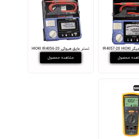
IR4057-20
تستر عایق هیوکی HIOKI IR4056-20
هده محصول
مشاهده محصول