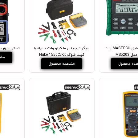
میگر ,تست عایق MASTECH ولت
میگر دیجیتال ۱۰ کیلو ولت همراه با
تستر عایق ،میگر  HIOKI
کیت فلوک Fluke 1550C/Kit
مشا
ده محصول
مشاهده محصول