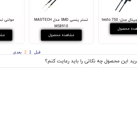
 مدل- testo 750
تستر پنسی SMD مدل MASTECH
مولتی تس
A
MS8910
ده محصول
مشاهده محصول
مشا
قبل
1
2
بعدی
ید این محصول چه نکاتی را باید رعایت کنم؟