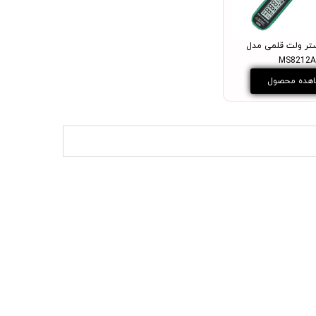
تر ولت قلمی مدل
MS8212
هده محصول