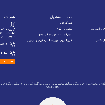
خدمات مشتریان
تماس با ما
ثبت گارانتی
ق و الکترونیک
مشاوره رایگان
تهران، فلکه
تبلیغات و دف
تعمیرات انواع تجهیزات ابزاردقیق
انتهای سنایی 6 نبش اسدالله زاده 9/1 پلاک 34 وا
ایشگاهی
کالیبراسیون تجهیزات اندازه گیری و شیمیایی
15512
0-15
mail.com
ادی و معنوی برای فروشگاه سیانکو محفوظ می باشد و هرگونه کپی برداری شامل پیگرد قانون
1385-1403