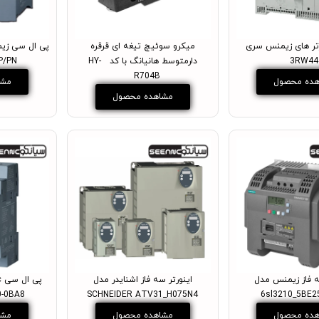
تر های زیمنس سری
میکرو سوئیچ تیغه ای قرقره
3RW44
دارمتوسط هانیانگ با کد HY-
P/PN
R704B
ده محصول
مشا
مشاهده محصول
ه فاز زیمنس مدل
اینورتر سه فاز اشنایدر مدل
0-0BA8
SCHNEIDER ATV31_H075N4
6sl3210_5BE2
ده محصول
مشاهده محصول
مشا