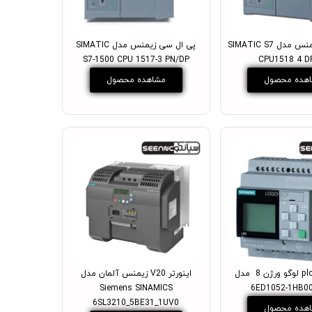
پی ال سی زیمنس مدل SIMATIC S7
پی ال سی زیمنس مدل SIMATIC
S7-1500 CPU 1517-3 PN/DP
CPU1518 4 D
هده محصول
مشاهده محصول
پی ال سی plc لوگو ورژن 8 مدل
اینورتر V20 زیمنس آلمان مدل
Siemens SINAMICS
6ED1052-1HB0
6SL3210_5BE31_1UV0
هده محصول