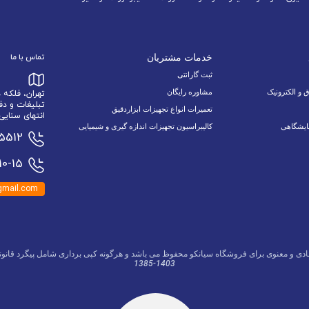
خدمات مشتریان
تماس با ما
ثبت گارانتی
ق و الکترونیک
مشاوره رایگان
تهران، فلکه
تبلیغات و دف
تعمیرات انواع تجهیزات ابزاردقیق
انتهای سنایی 6 نبش اسدالله زاده 9/1 پلاک 34 وا
ایشگاهی
کالیبراسیون تجهیزات اندازه گیری و شیمیایی
15512
0-15
mail.com
ادی و معنوی برای فروشگاه سیانکو محفوظ می باشد و هرگونه کپی برداری شامل پیگرد قانون
1385-1403