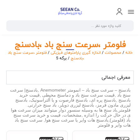
فلومتر ،سرعت سنج باد ،بادسنج
خانه
/
محصولات
/
اندازه گیری پارامترهای فیزیکی
/
فلومتر ،سرعت سنج باد
،بادسنج
/ برگه 5
معرفی اجمالی
بادسنج – سرعت سنج باد – انمومتر Anemometer ,بادسنج| سرعت
سنج باد ,قیمت سرعت سنج باد و دماسنج محیطی ,قیمت خرید
بادسنج ,بادسنج پره ای، بادسنج فارصوت و یا آلتراسونیک، بادسنج
لیزری مادون قرمز، بادسنج لیزری دوپلر، باد سنج حرارتی.
فلومتر,باد سنج ها به وسیله سنسور دوار میتوانند میزان سرعت هوا
ی در حال حرکت را اندازه ,مشخصات، قیمت و خرید سرعت سنج
باد (فلومتر),بادسنج هات وایر یا سرعت سنج هوا, سرعت سنج باد
هات وایر و فلومتر