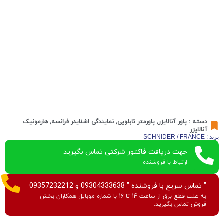
دسته :
پاور آنالایزر
,
پاورمتر تابلویی
,
نمایندگی اشنایدر فرانسه
,
هارمونیک
آنالایزر
برند : SCHNIDER / FRANCE
جهت دریافت فاکتور شرکتی تماس بگیرید
ارتباط با فروشنده
" تماس سریع با فروشنده " 09304333638 و 09357232212
به علت قطع برق از ساعت 14 تا 16 با شماره موبایل همکاران بخش
فروش تماس بگیرید.