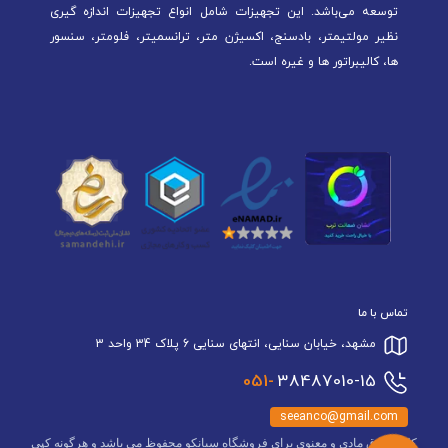
توسعه می‌باشد. این تجهیزات شامل انواع تجهیزات اندازه گیری
نظیر مولتیمتر، بادسنج، اکسیژن متر، ترانسمیتر، فلومتر، سنسور
ها، کالیبراتور ها و غیره است.
تماس با ما
مشهد، خیابان سنایی، انتهای سنایی 6 پلاک 34 واحد 3
051-
38487010-15
seeanco@gmail.com
کلیه حقوق مادی و معنوی برای فروشگاه سیانکو محفوظ می باشد و هرگونه کپی