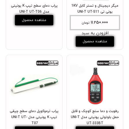
میگر دیجیتال و تستر کابل 1KV
پراب دمای سطح تیپ K یونیتی
یونی تی UNI-T UT-511
مدل UNI-T UT-T06
مشاهده محصول
11.250.000
تومان
افزودن به سبد
مشاهده محصول
رطوبت و دما سنج کوچک و قابل
پراب ترموکوپل دمای سطح چپقی
حمل بلوتوثی یونیتی مدل UNI-T
تیپ K یونیتی مدل UNI-T UT-
T07
UT-333BT