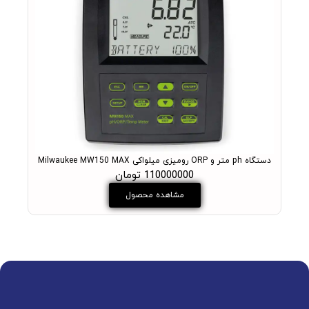
دستگاه ph متر و ORP رومیزی میلواکی Milwaukee MW150 MAX
PH متر آزمایشگاهی میلواکی مدل +ukee MW102 PRO
110000000 تومان
مشاهده محصول