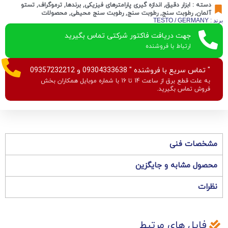
دسته :
ابزار دقیق
,
اندازه گیری پارامترهای فیزیکی
,
برندها
,
ترموگراف
,
تستو
آلمان
,
رطوبت سنج
,
رطوبت سنج
,
رطوبت سنج محیطی
,
محصولات
برند : TESTO / GERMANY
جهت دریافت فاکتور شرکتی تماس بگیرید
ارتباط با فروشنده
" تماس سریع با فروشنده " 09304333638 و 09357232212
به علت قطع برق از ساعت 14 تا 16 با شماره موبایل همکاران بخش
فروش تماس بگیرید.
مشخصات فنی
محصول مشابه و جایگزین
نظرات
فایل های مرتبط