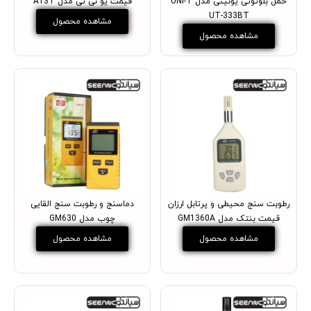
حمل بلوتوثی یونیتی مدل UNI-T
قیمت یو نی تی مدل A13T
UT-333BT
مشاهده محصول
مشاهده محصول
رطوبت سنج محیطی و پرتابل ارزان
دماسنج و رطوبت سنج القایی
قیمت بنتک مدل GM1360A
چوب مدل GM630
مشاهده محصول
مشاهده محصول