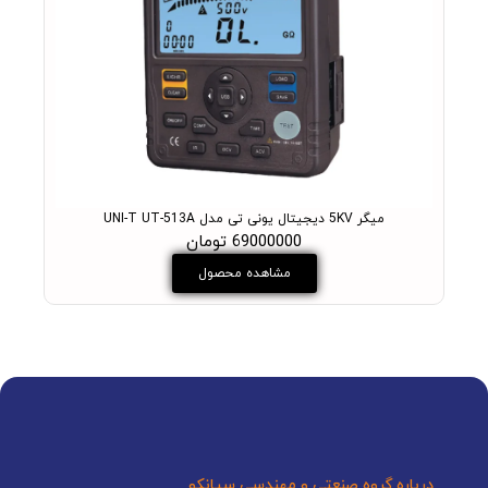
میگر 5KV دیجیتال یونی تی مدل UNI-T UT-513A
69000000 تومان
مشاهده محصول
درباره گروه صنعتی و مهندسی سیانکو