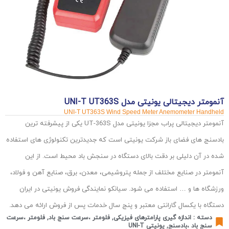
آنمومتر دیجیتالی یونیتی مدل UNI-T UT363S
UNI-T UT363S Wind Speed Meter Anemometer Handheld
آنمومتر دیجیتالی پراب مجزا یونیتی مدل UT-363S یکی از پیشرفته ترین
بادسنج های فضای باز شرکت یونیتی است که جدیدترین تکنولوژی های استفاده
شده در آن دلیلی بر دقت بالای دستگاه در سنجش باد محیط است. از این
آنمومتر در صنایع مختلف از جمله پتروشیمی، معدن، برق، صنایع آهن و فولاد،
ورزشگاه ها و … استفاده می شود. سیانکو نمایندگی فروش یونیتی در ایران
دستگاه با یکسال گارانتی معتبر و پنج سال خدمات پس از فروش ارائه می دهد.
دسته :
اندازه گیری پارامترهای فیزیکی
,
فلومتر ،سرعت سنج باد
,
فلومتر ،سرعت
سنج باد ،بادسنج
,
یونیتی UNI-T