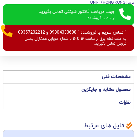
برند : UNI-T / HONG KONG
جهت دریافت فاکتور شرکتی تماس بگیرید
ارتباط با فروشنده
" تماس سریع با فروشنده " 09304333638 و 09357232212
به علت قطع برق از ساعت 14 تا 16 با شماره موبایل همکاران بخش
فروش تماس بگیرید.
مشخصات فنی
محصول مشابه و جایگزین
نظرات
فایل های مرتبط