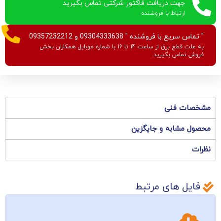
جهت دریافت فاکتور شرکتی تماس بگیرید
ارتباط با فروشنده
" تماس سریع با فروشنده " 09304333638 و 09357232212
به علت قطع برق از ساعت 14 تا 16 با شماره موبایل همکاران بخش
فروش تماس بگیرید.
مشخصات فنی
محصول مشابه و جایگزین
نظرات
فایل های مرتبط