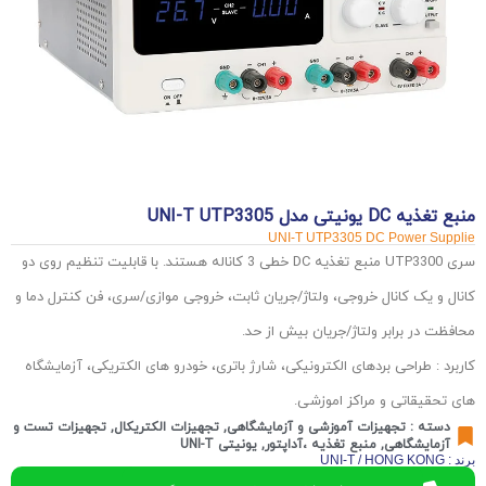
منبع تغذیه DC یونیتی مدل UNI-T UTP3305
UNI-T UTP3305 DC Power Supplie
سری
UTP3300 منبع تغذیه DC خطی 3 کاناله هستند. با قابلیت تنظیم روی دو
کانال و یک کانال خروجی، ولتاژ/جریان ثابت، خروجی موازی/سری، فن کنترل دما و
محافظت در برابر ولتاژ/جریان بیش از حد.
کاربرد :
طراحی بردهای الکترونیکی، شارژ باتری، خودرو های الکتریکی، آزمایشگاه
های تحقیقاتی و مراکز اموزشی.
دسته :
تجهیزات آموزشی و آزمایشگاهی
,
تجهیزات الکتریکال
,
تجهیزات تست و
آزمایشگاهی
,
منبع تغذیه ،آداپتور
,
یونیتی UNI-T
برند : UNI-T / HONG KONG