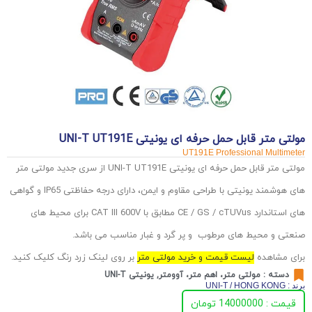
مولتی متر قابل حمل حرفه ای یونیتی UNI-T UT191E
UT191E Professional Multimeter
مولتی متر قابل حمل حرفه ای یونیتی UNI-T UT191E از سری جدید مولتی متر
های هوشمند یونیتی با طراحی مقاوم و ایمن، دارای درجه حفاظتی IP65 و گواهی
های استاندارد CE / GS / cTUVus مطابق با CAT III 600V برای محیط های
صنعتی و محیط های مرطوب و پر گرد و غبار مناسب می باشد.
برای مشاهده
لیست قیمت و خرید مولتی متر
بر روی لینک زرد رنگ کلیک کنید.
دسته :
مولتی متر، اهم متر، آوومتر
,
یونیتی UNI-T
برند : UNI-T / HONG KONG
قیمت : 14000000 تومان