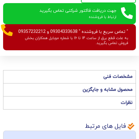
جهت دریافت فاکتور شرکتی تماس بگیرید
ارتباط با فروشنده
" تماس سریع با فروشنده " 09304333638 و 09357232212
به علت قطع برق از ساعت 14 تا 16 با شماره موبایل همکاران بخش
فروش تماس بگیرید.
مشخصات فنی
محصول مشابه و جایگزین
نظرات
فایل های مرتبط