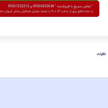
" تماس سریع با فروشنده " 09304333638 و 09357232212
به علت قطع برق از ساعت 14 تا 16 با شماره موبایل همکاران بخش فروش تماس بگیرید.
نظرات