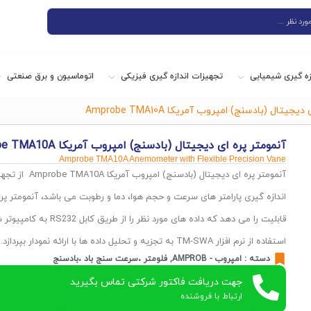
زه گیری شیمیایی
تجهیزات اندازه گیری فیزیکی
اتوماسیون و برق صنعتی
یتال (بادسنج) امپروب آمریکا Amprobe TMA10A
آنمومتر پره ای دیجیتال (بادسنج) امپروب آمریکا Amprobe TMA10A
Amprobe TMA10A Anemometer with Flexible Precision Vane
آنمومتر پره ای دیجیتا
اندازه گیری پارامتر های سرعت و حجم هوا، دما و رطوبت می باشد، آنمومتر پرتا
قابلیت را می دهد که داده های مورد 
استفاده از نرم افزار TM-SWA به تجزیه و تحلیل داده ها با ارائه نمودار بپردازد.
دسته :
امپروب - AMPROB
,
فلومتر ،سرعت سنج باد ،بادسنج
جهت دریافت فاکتور شرکتی تماس بگیرید
ارتباط با فروشنده