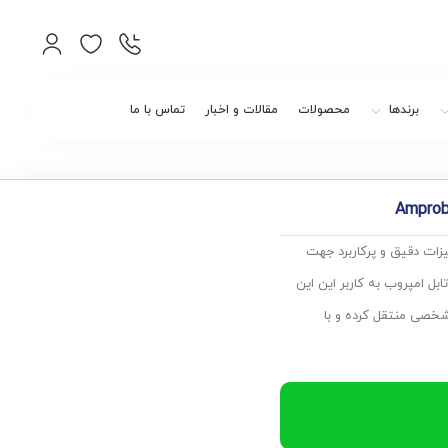
برندها
محصولات
مقالات و اخبار
تماس با ما
ل (بادسنج) امپروب آمریکا Amprobe TMA10A از تجهیزات دقیق و پرکاربرد جهت
بل امپروب به کاربر این این
نظر را از طریق کابل RS232 به کامپیوتر شخصی منتقل کرده و با