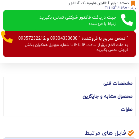
دسته :
پاور آنالایزر
,
هارمونیک آنالایزر
برند : FLUKE / USA
جهت دریافت فاکتور شرکتی تماس بگیرید
ارتباط با فروشنده
" تماس سریع با فروشنده " 09304333638 و 09357232212
به علت قطع برق از ساعت 14 تا 16 با شماره موبایل همکاران بخش
فروش تماس بگیرید.
مشخصات فنی
محصول مشابه و جایگزین
نظرات
فایل های مرتبط