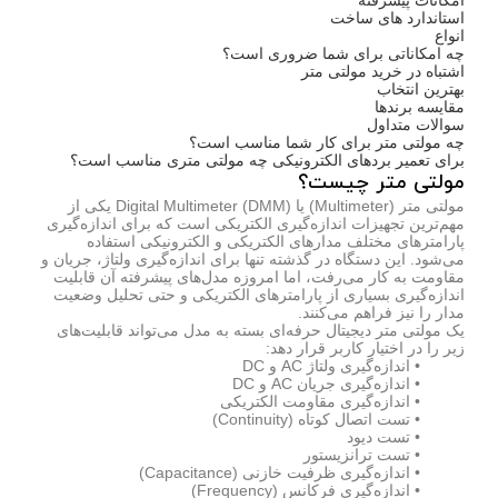
امکانات پیشرفته
استاندارد های ساخت
انواع
چه امکاناتی برای شما ضروری است؟
اشتباه در خرید مولتی متر
بهترین انتخاب
مقایسه برندها
سوالات متداول
چه مولتی متر برای کار شما مناسب است؟
برای تعمیر بردهای الکترونیکی چه مولتی متری مناسب است؟
مولتی متر چیست؟
مولتی متر (Multimeter) یا Digital Multimeter (DMM) یکی از
مهم‌ترین تجهیزات اندازه‌گیری الکتریکی است که برای اندازه‌گیری
پارامترهای مختلف مدارهای الکتریکی و الکترونیکی استفاده
می‌شود. این دستگاه در گذشته تنها برای اندازه‌گیری ولتاژ، جریان و
مقاومت به کار می‌رفت، اما امروزه مدل‌های پیشرفته آن قابلیت
اندازه‌گیری بسیاری از پارامترهای الکتریکی و حتی تحلیل وضعیت
مدار را نیز فراهم می‌کنند.
یک مولتی متر دیجیتال حرفه‌ای بسته به مدل می‌تواند قابلیت‌های
زیر را در اختیار کاربر قرار دهد:
• اندازه‌گیری ولتاژ AC و DC
• اندازه‌گیری جریان AC و DC
• اندازه‌گیری مقاومت الکتریکی
• تست اتصال کوتاه (Continuity)
• تست دیود
• تست ترانزیستور
• اندازه‌گیری ظرفیت خازنی (Capacitance)
• اندازه‌گیری فرکانس (Frequency)