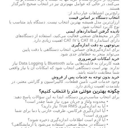
می‌کنند، در حالی که عوامل مهم‌تری نیز در انتخاب صحیح تأثیرگذار
هستند.
رایج‌ترین اشتباهات عبارت‌اند از:
انتخاب دستگاه بر اساس قیمت
ارزان‌ترین مدل همیشه بهترین انتخاب نیست. دستگاه باید متناسب با
نوع کاربرد انتخاب شود.
نادیده گرفتن استانداردهای ایمنی
اگر در محیط‌های صنعتی فعالیت می‌کنید، استفاده از دستگاه‌های
دارای استاندارد CAT III یا CAT IV اهمیت زیادی دارد.
بی‌توجهی به دقت اندازه‌گیری
برای اندازه‌گیری‌های حساس، انتخاب دستگاهی با دقت پایین
می‌تواند منجر به خطاهای جدی شود.
خرید امکانات غیرضروری
همه کاربران به قابلیت‌هایی مانند Bluetooth یا Data Logging نیاز
ندارند. بهتر است دستگاهی انتخاب شود که امکانات آن با نیاز واقعی
شما مطابقت داشته باشد.
خرید بدون توجه به خدمات پس از فروش
وجود خدمات فنی، تأمین قطعات، کالیبراسیون و گارانتی معتبر، در
بلندمدت اهمیت زیادی دارد.
چگونه بهترین مولتی متر را انتخاب کنیم؟
برای انتخاب مناسب‌ترین دستگاه، ابتدا به این سؤالات پاسخ دهید:
• محدوده ولتاژ و جریان مورد نیاز شما چقدر است؟
• آیا به اندازه‌گیری True RMS نیاز دارید؟
• آیا اندازه‌گیری فرکانس، ظرفیت خازنی یا دما برای شما
ضروری است؟
• آیا لازم است اطلاعات اندازه‌گیری ذخیره شوند؟
• دستگاه در محیط صنعتی استفاده می‌شود یا آزمایشگاهی؟