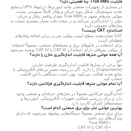
قابلیت True RMS چه اهمیتی دارد؟
در بسیاری از تجهیزات صنعتی مانند اینورترها، درایوها، UPS و منابع
تغذیه سوئیچینگ، شکل موج جریان و ولتاژ کاملاً سینوسی نیست.
مولتی مترهای مجهز به True RMS مقدار واقعی ولتاژ و جریان
مؤثر را اندازه‌گیری می‌کنند و در نتیجه دقت بسیار بیشتری نسبت به
مدل‌های معمولی دارند.
استاندارد CAT چیست؟
CAT نشان‌دهنده سطح ایمنی مولتی متر در برابر اضافه ولتاژهای
لحظه‌ای است.
برای استفاده در تابلوهای برق و محیط‌های صنعتی، معمولاً استفاده
از مولتی مترهای دارای استاندارد CAT III یا CAT IV توصیه می‌شود.
آیا همه مولتی مترها قابلیت اندازه‌گیری خازن را دارند؟
خیر.
تنها برخی از مدل‌ها قابلیت اندازه‌گیری ظرفیت خازنی
(Capacitance) را دارند. اگر در زمینه تعمیر بردهای الکترونیکی یا
منابع تغذیه فعالیت می‌کنید، بهتر است دستگاهی با این قابلیت
انتخاب کنید.
آیا تمام مولتی مترها قابلیت اندازه‌گیری فرکانس دارند؟
خیر.
اندازه‌گیری فرکانس معمولاً در مدل‌های حرفه‌ای و صنعتی وجود
دارد و برای بررسی عملکرد تجهیزات الکترونیکی، اینورترها و
سیستم‌های کنترلی کاربرد دارد.
بهترین مولتی متر برای برق صنعتی کدام است؟
برای برق صنعتی معمولاً دستگاه‌هایی پیشنهاد می‌شوند که دارای
ویژگی‌های زیر باشند:
• True RMS
• CAT III یا CAT IV