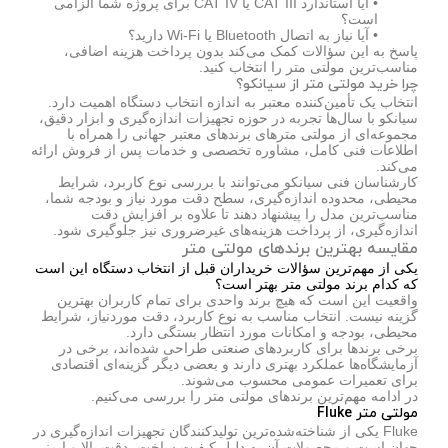
• آیا استاندارد CAT III یا CAT IV برای پروژه شما الزامی
است؟
• آیا نیاز به اتصال Bluetooth یا Wi-Fi دارید؟
پاسخ به این سؤالات کمک می‌کند بدون پرداخت هزینه اضافی،
مناسب‌ترین مولتی متر را انتخاب کنید.
چرا خرید مولتی متر از سیانکو؟
انتخاب یک تأمین‌کننده معتبر به اندازه انتخاب دستگاه اهمیت دارد.
سیانکو با سال‌ها تجربه در حوزه تجهیزات اندازه‌گیری و ابزار دقیق،
مجموعه‌ای از مولتی مترهای برندهای معتبر جهانی را همراه با
اطلاعات فنی کامل، مشاوره تخصصی و خدمات پس از فروش ارائه
می‌کند.
کارشناسان فنی سیانکو می‌توانند با بررسی نوع کاربرد، شرایط
محیطی، محدوده اندازه‌گیری، سطح دقت مورد نیاز و بودجه شما،
مناسب‌ترین مدل را پیشنهاد دهند تا علاوه بر افزایش دقت
اندازه‌گیری، از پرداخت هزینه‌های غیرضروری نیز جلوگیری شود.
مقایسه بهترین برندهای مولتی متر
یکی از مهم‌ترین سؤالات خریداران قبل از انتخاب دستگاه این است
که کدام برند مولتی متر بهتر است؟
واقعیت این است که هیچ برند واحدی برای تمام کاربران بهترین
گزینه نیست. انتخاب مناسب به نوع کاربرد، دقت موردنیاز، شرایط
محیطی، بودجه و امکانات مورد انتظار بستگی دارد.
برخی برندها برای کاربردهای صنعتی طراحی شده‌اند، برخی در
آزمایشگاه‌ها عملکرد بهتری دارند و بعضی دیگر گزینه‌ای اقتصادی
برای تعمیرات عمومی محسوب می‌شوند.
در ادامه مهم‌ترین برندهای مولتی متر را بررسی می‌کنیم.
مولتی متر Fluke
Fluke یکی از شناخته‌شده‌ترین تولیدکنندگان تجهیزات اندازه‌گیری در
جهان است و محصولات آن به دلیل کیفیت ساخت، دقت بالا و ایمنی