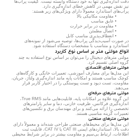
دقت اندازه‌گیری تنها به خود دستگاه وابسته نیست. کیفیت پراب‌ها
نیز نقش مهمی در کاهش خطای اندازه‌گیری دارد.
پراب‌های استاندارد معمولاً دارای ویژگی‌های زیر هستند:
• مقاومت مکانیکی بالا
• عایق مناسب
• مقاومت در برابر حرارت
• اتصال مطمئن
• انعطاف‌پذیری مناسب کابل
در صورت آسیب‌دیدگی پراب‌ها، توصیه می‌شود از نمونه‌های
استاندارد و متناسب با مشخصات دستگاه استفاده شود.
انواع مولتی متر بر اساس نوع کاربرد
مولتی مترهای دیجیتال را می‌توان بر اساس نوع استفاده به چند
گروه اصلی تقسیم کرد.
مولتی مترهای اقتصادی
این مدل‌ها برای مصارف آموزشی، تعمیرات خانگی و کارگاه‌های
کوچک مناسب هستند و امکانات پایه مانند اندازه‌گیری ولتاژ، جریان،
مقاومت، تست دیود و تست پیوستگی را در اختیار کاربر قرار
می‌دهند.
مولتی مترهای حرفه‌ای
این گروه علاوه بر امکانات پایه، قابلیت‌هایی مانند True RMS،
اندازه‌گیری فرکانس، ظرفیت خازنی، دما و سایر پارامترهای
تخصصی را ارائه می‌کنند و برای مهندسان برق و تکنسین‌های
تعمیرات گزینه مناسبی هستند.
مولتی مترهای صنعتی
این مدل‌ها برای محیط‌های صنعتی طراحی شده‌اند و معمولاً دارای
دقت بالا، استانداردهای ایمنی CAT III یا CAT IV، قابلیت ثبت
اطلاعات، ارتباط بی‌سیم و مقاومت بیشتر در برابر شرایط محیطی