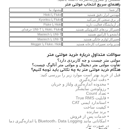
راهنمای سریع انتخاب مولتی متر
اگر شما
…
پیشنهاد ما
مهندس ابزار دقیق هستید
Fluke یا Hioki
در برق صنعتی کار می‌کنید
Fluke یا Kyoritsu
در آزمایشگاه فعالیت دارید
Hioki یا Fluke
تعمیرکار بردهای الکترونیکی هستید
Hioki، Fluke یا UNI-T حرفه‌ای
دانشجو یا کارآموز هستید
UNI-T یا Mastech
تعمیرکار لوازم خانگی هستید
UNI-T یا Mastech
مدیر واحد تعمیرات کارخانه هستید
Fluke، Hioki یا Megger
سوالات متداول درباره خرید مولتی متر
مولتی متر چیست و چه کاربردی دارد؟
تفاوت مولتی متر دیجیتال و مولتی متر آنالوگ چیست؟
هنگام خرید مولتی متر به چه نکاتی باید توجه کنیم؟
قبل از خرید بهتر است موارد زیر را بررسی کنید:
• دقت اندازه‌گیری
• محدوده اندازه‌گیری ولتاژ و جریان
• رزولوشن نمایشگر
• تعداد Count
• قابلیت True RMS
• استاندارد ایمنی CAT
• کیفیت ساخت
• برند سازنده
• خدمات پس از فروش
• امکاناتی مانند Bluetooth، Data Logging یا اندازه‌گیری دما
در صورت نیاز