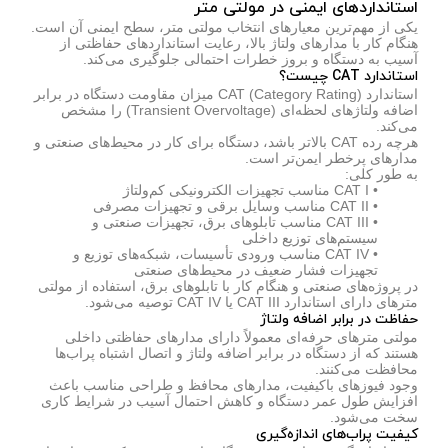
استانداردهای ایمنی در مولتی متر
یکی از مهم‌ترین معیارهای انتخاب مولتی متر، سطح ایمنی آن است.
هنگام کار با مدارهای ولتاژ بالا، رعایت استانداردهای حفاظتی از
آسیب به دستگاه و بروز خطرات احتمالی جلوگیری می‌کند.
استاندارد CAT چیست؟
استاندارد CAT (Category Rating) میزان مقاومت دستگاه در برابر
اضافه ولتاژهای لحظه‌ای (Transient Overvoltage) را مشخص
می‌کند.
هرچه رده CAT بالاتر باشد، دستگاه برای کار در محیط‌های صنعتی و
مدارهای پرخطر ایمن‌تر است.
به طور کلی:
• CAT I مناسب تجهیزات الکترونیکی کم‌ولتاژ
• CAT II مناسب وسایل برقی و تجهیزات مصرفی
• CAT III مناسب تابلوهای برق، تجهیزات صنعتی و
سیستم‌های توزیع داخلی
• CAT IV مناسب ورودی تأسیسات، شبکه‌های توزیع و
تجهیزات فشار ضعیف در محیط‌های صنعتی
در پروژه‌های صنعتی و هنگام کار با تابلوهای برق، استفاده از مولتی
مترهای دارای استاندارد CAT III یا CAT IV توصیه می‌شود.
حفاظت در برابر اضافه ولتاژ
مولتی مترهای حرفه‌ای معمولاً دارای مدارهای حفاظتی داخلی
هستند که از دستگاه در برابر اضافه ولتاژ و اتصال اشتباه پراب‌ها
محافظت می‌کنند.
وجود فیوزهای باکیفیت، مدارهای محافظ و طراحی مناسب باعث
افزایش طول عمر دستگاه و کاهش احتمال آسیب در شرایط کاری
سخت می‌شود.
کیفیت پراب‌های اندازه‌گیری