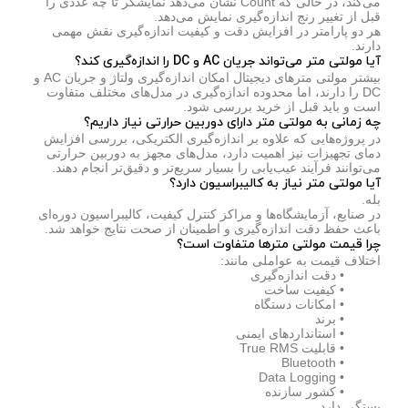
می‌کند، در حالی که Count نشان می‌دهد نمایشگر تا چه عددی را
قبل از تغییر رنج اندازه‌گیری نمایش می‌دهد.
هر دو پارامتر در افزایش دقت و کیفیت اندازه‌گیری نقش مهمی
دارند.
آیا مولتی متر می‌تواند جریان AC و DC را اندازه‌گیری کند؟
بیشتر مولتی مترهای دیجیتال امکان اندازه‌گیری ولتاژ و جریان AC و
DC را دارند، اما محدوده اندازه‌گیری در مدل‌های مختلف متفاوت
است و باید قبل از خرید بررسی شود.
چه زمانی به مولتی متر دارای دوربین حرارتی نیاز داریم؟
در پروژه‌هایی که علاوه بر اندازه‌گیری الکتریکی، بررسی افزایش
دمای تجهیزات نیز اهمیت دارد، مدل‌های مجهز به دوربین حرارتی
می‌توانند فرآیند عیب‌یابی را بسیار سریع‌تر و دقیق‌تر انجام دهند.
آیا مولتی متر نیاز به کالیبراسیون دارد؟
بله.
در صنایع، آزمایشگاه‌ها و مراکز کنترل کیفیت، کالیبراسیون دوره‌ای
باعث حفظ دقت اندازه‌گیری و اطمینان از صحت نتایج خواهد شد.
چرا قیمت مولتی مترها متفاوت است؟
اختلاف قیمت به عواملی مانند:
• دقت اندازه‌گیری
• کیفیت ساخت
• امکانات دستگاه
• برند
• استانداردهای ایمنی
• قابلیت True RMS
• Bluetooth
• Data Logging
• کشور سازنده
بستگی دارد.