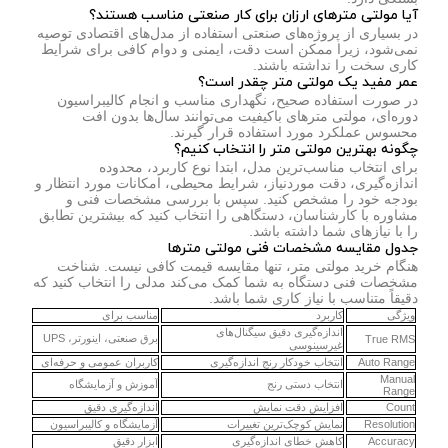
آیا مولتی مترهای ارزان برای کار صنعتی مناسب هستند؟
در بسیاری از پروژه‌های صنعتی استفاده از مدل‌های اقتصادی توصیه
نمی‌شود، زیرا ممکن است دقت، ایمنی و دوام کافی برای شرایط
کاری سخت را نداشته باشند.
عمر مفید یک مولتی متر چقدر است؟
در صورت استفاده صحیح، نگهداری مناسب و انجام کالیبراسیون
دوره‌ای، مولتی مترهای باکیفیت می‌توانند سال‌ها بدون افت
محسوس عملکرد مورد استفاده قرار گیرند.
چگونه بهترین مولتی متر را انتخاب کنیم؟
برای انتخاب مناسب‌ترین مدل، ابتدا نوع کاربرد، محدوده
اندازه‌گیری، دقت موردنیاز، شرایط محیطی، امکانات مورد انتظار و
بودجه خود را مشخص کنید. سپس با بررسی مشخصات فنی و
مشاوره با کارشناسان، دستگاهی را انتخاب کنید که بیشترین تطابق
را با نیازهای شما داشته باشد.
جدول مقایسه مشخصات فنی مولتی مترها
هنگام خرید مولتی متر، تنها مقایسه قیمت کافی نیست. شناخت
مشخصات فنی دستگاه به شما کمک می‌کند مدلی را انتخاب کنید که
دقیقاً متناسب با نیاز کاری شما باشد.
ویژگی
کاربرد
مناسب برای
اندازه‌گیری دقیق سیگنال‌های
برق صنعتی، اینورتر، UPS
True RMS
غیرسینوسی
Auto Range
انتخاب خودکار رنج اندازه‌گیری
کاربران عمومی و حرفه‌ای
Manual
انتخاب دستی رنج
آموزش و آزمایشگاه
Range
Count
افزایش دقت نمایش
اندازه‌گیری دقیق
Resolution
نمایش کوچک‌ترین تغییرات
آزمایشگاه و کالیبراسیون
Accuracy
کاهش خطای اندازه‌گیری
ابزار دقیق