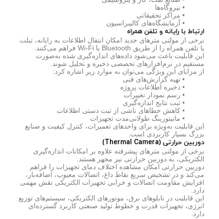
• نیروگاه‌ها
• مراکز تحقیقاتی
• آزمایشگاه‌های کالیبراسیون
ارتباط با رایانه و تلفن همراه
برخی از مولتی مترهای جدید امکان انتقال اطلاعات به رایانه، تبلت
یا تلفن همراه را از طریق Bluetooth یا Wi-Fi فراهم می‌کنند.
این قابلیت باعث می‌شود داده‌های اندازه‌گیری شده به‌صورت
مستقیم در نرم‌افزارهای تخصصی ذخیره و تحلیل شوند.
از مزایای این ویژگی می‌توان به موارد زیر اشاره کرد:
• تهیه گزارش‌های فنی
• ذخیره اطلاعات پروژه
• رسم نمودار تغییرات
• ثبت نتایج اندازه‌گیری
• کاهش خطاهای ناشی از ثبت دستی اطلاعات
• مانیتورینگ طولانی‌مدت تجهیزات
این قابلیت به‌ویژه برای واحدهای تعمیرات، کنترل کیفیت و صنایع
بزرگ بسیار کاربردی است.
دوربین حرارتی (Thermal Camera)
برخی از مولتی مترهای پیشرفته علاوه بر امکانات اندازه‌گیری
الکتریکی، به دوربین حرارتی نیز مجهز هستند.
دوربین حرارتی امکان مشاهده اختلاف دمای تجهیزات را فراهم
می‌کند و در تشخیص سریع نقاط داغ، اتصالات معیوب، اضافه‌بار،
افزایش مقاومت اتصالات و خرابی تجهیزات الکتریکی نقش مهمی
دارد.
این قابلیت در تابلوهای برق، موتورهای الکتریکی، سیستم‌های توزیع
انرژی، تجهیزات قدرت و خطوط تولید صنعتی کاربرد گسترده‌ای
دارد.