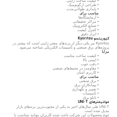
• کیفیت ساخت ژاپنی
• طراحی ارگونومیک
• پایداری طولانی‌مدت
مناسب برای
• آزمایشگاه‌ها
• مراکز تحقیقاتی
• صنایع الکترونیک
• کنترل کیفیت
• ابزار دقیق
کیوریتسو Kyoritsu
Kyoritsu نیز یکی دیگر از برندهای معتبر ژاپنی است که بیشتر در
پروژه‌های برق صنعتی و تأسیسات الکتریکی شناخته می‌شود.
مزایا
• کیفیت ساخت مناسب
• ایمنی بالا
• دقت خوب
• مقاومت در محیط‌های صنعتی
• کاربری آسان
مناسب برای
• برق صنعتی
• پیمانکاران برق
• تعمیر و نگهداری
• تأسیسات
• تابلو برق
مولتیمترهای UNI-T
UNI-T طی سال‌های اخیر به یکی از محبوب‌ترین برندهای بازار
تبدیل شده است.
تنوع محصولات این شرکت باعث شده کاربران بتوانند متناسب با