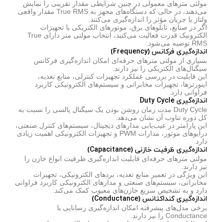
مولتی مترهای معمولی در چنین شرایطی مقدار تقریبی را نمایش
می‌دهند، در حالی که دستگاه‌های مجهز به True RMS مقدار واقعی
ولتاژ یا جریان مؤثر را اندازه‌گیری می‌کنند.
اگر در صنایع، تابلوهای برق، موتورهای الکتریکی یا تجهیزات
الکترونیک قدرت فعالیت می‌کنید، انتخاب مولتی متر دارای True
RMS توصیه می‌شود.
اندازه‌گیری فرکانس (Frequency)
بسیاری از مولتی مترهای حرفه‌ای امکان اندازه‌گیری فرکانس
سیگنال‌های الکتریکی را نیز دارند.
این قابلیت در بررسی عملکرد تجهیزات کنترلی، منابع تغذیه،
اینورترها، تجهیزات مخابراتی و سیستم‌های الکترونیکی کاربرد
فراوانی دارد.
اندازه‌گیری Duty Cycle
Duty Cycle مدت زمان روشن بودن یک سیگنال پالسی را نسبت به
کل دوره تناوب آن نشان می‌دهد.
این پارامتر در عیب‌یابی مدارهای دیجیتال، سیستم‌های کنترل صنعتی،
درایوهای موتور، مدارات PWM و تجهیزات الکترونیکی اهمیت زیادی
دارد.
اندازه‌گیری ظرفیت خازنی (Capacitance)
مولتی مترهای حرفه‌ای قابلیت اندازه‌گیری ظرفیت انواع خازن را
نیز دارند.
این ویژگی در تعمیر منابع تغذیه، بردهای الکترونیکی، تجهیزات
مخابراتی، سیستم‌های صنعتی و مدارهای الکترونیکی کاربرد فراوانی
دارد و به تشخیص سریع خازن‌های معیوب کمک می‌کند.
اندازه‌گیری کنداکتانس (Conductance)
برخی مدل‌های پیشرفته امکان اندازه‌گیری رسانایی یا
Conductance را نیز دارند.