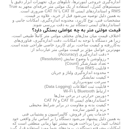
اندازه‌گیری خروجی اینورترها، تابلوهای برق، تجهیزات ابزار دقیق یا
سیستم‌های کنترل، استفاده از یک مولتی متر حرفه‌ای مجهز به True
RMS و استانداردهای ایمنی CAT III یا CAT IV ضروری است.
به همین دلیل توصیه می‌شود قبل از خرید، علاوه بر قیمت،
مشخصات فنی، نوع کاربرد، محدوده اندازه‌گیری، امکانات جانبی و
استانداردهای ایمنی دستگاه نیز به دقت بررسی شوند.
قیمت مولتی متر به چه عواملی بستگی دارد؟
اختلاف قیمت میان مدل‌های مختلف مولتی متر کاملاً طبیعی است،
زیرا هر دستگاه با توجه به امکانات، دقت اندازه‌گیری، فناوری‌های
به‌کاررفته و کیفیت ساخت، برای کاربرد خاصی طراحی شده است.
مهم‌ترین عوامل مؤثر بر قیمت مولتی متر عبارت‌اند از:
• دقت اندازه‌گیری (Accuracy)
• رزولوشن یا وضوح نمایش (Resolution)
• تعداد شمارشگر (Count)
• قابلیت True RMS
• محدوده اندازه‌گیری ولتاژ و جریان
• کیفیت نمایشگر
• سرعت نمونه‌برداری
• قابلیت ثبت اطلاعات (Data Logging)
• ارتباط Bluetooth یا Wi-Fi
• دوربین حرارتی در برخی مدل‌ها
• استانداردهای ایمنی CAT III و CAT IV
• کیفیت بدنه و مقاومت در برابر شرایط محیطی
• برند و کشور سازنده
• خدمات پس از فروش، کالیبراسیون و پشتیبانی فنی
به همین دلیل پیشنهاد می‌شود دستگاه را بر اساس نیاز واقعی خود
انتخاب کنید؛ زیرا پرداخت هزینه بیشتر تنها زمانی منطقی است که
امکانات پیشرفته دستگاه در پروژه‌های شما مورد استفاده قرار گیرد.