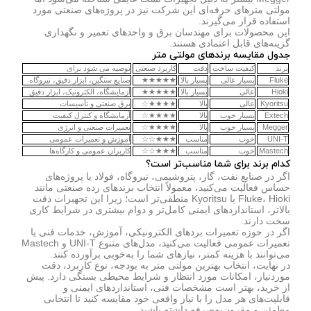
مولتی مترهای حرفه‌ای این شرکت نیز در پروژه‌های صنعتی مورد
استفاده قرار می‌گیرند.
این محصولات برای مهندسان برق و واحدهای تعمیر و نگهداری
گزینه‌های قابل اعتمادی هستند.
جدول مقایسه برندهای مولتی متر
برند
کیفیت ساخت
دقت
کاربرد صنعتی
توصیه می شود برای
Fluke
بسیار عالی
بسیار بالا
★★★★★
صنایع سنگین، ابزار دقیق، نیروگاه
Hioki
عالی
بسیار بالا
★★★★★
آزمایشگاه، الکترونیک، ابزار دقیق
Kyoritsu
عالی
بالا
★★★★☆
برق صنعتی و تأسیسات
Extech
بسیار خوب
بالا
★★★★☆
آزمایشگاه و کنترل کیفیت
Megger
بسیار خوب
بالا
★★★★☆
تعمیرات صنعتی و انرژی
UNI-T
خوب
مناسب
★★★☆☆
آموزش و تعمیرات عمومی
Mastech
خوب
مناسب
★★★☆☆
کاربران عمومی و کارگاه‌ها
کدام برند برای شما مناسب‌تر است؟
اگر در صنایع نفت، گاز، پتروشیمی، نیروگاه، فولاد یا پروژه‌های
حساس فعالیت می‌کنید، معمولاً انتخاب برندهای رده صنعتی مانند
Hioki
،
Fluke
یا
Kyoritsu
منطقی‌تر است؛ زیرا این تجهیزات دقت
بالاتر، استانداردهای ایمنی کامل‌تر و دوام بیشتری در شرایط کاری
سخت دارند.
اگر در حوزه تعمیرات بردهای الکترونیکی، آموزش، خدمات فنی یا
تعمیرات عمومی فعالیت می‌کنید، مدل‌های متنوع
UNI-T
و
Mastech
می‌توانند با هزینه کمتر، نیازهای شما را به‌خوبی برآورده کنند.
در نهایت، انتخاب بهترین مولتی متر به بودجه، نوع کاربرد، دقت
موردنیاز، امکانات مورد انتظار و شرایط محیطی بستگی دارد. پیش
از خرید، بهتر است مشخصات فنی، استانداردهای ایمنی و
قابلیت‌های هر مدل را با نیاز واقعی خود مقایسه کنید تا انتخابی
مطمئن و مقرون‌به‌صرفه داشته باشید.