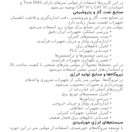
در این کاربردها استفاده از مولتی مترهای دارای True RMS و
استاندارد CAT III یا CAT IV توصیه می‌شود.
صنایع نفت، گاز و پتروشیمی
در صنایع نفت، گاز و پتروشیمی، دقت اندازه‌گیری و قابلیت اطمینان
تجهیزات اهمیت بسیار زیادی دارد.
مولتی متر در این صنایع برای موارد زیر استفاده می‌شود:
• بررسی عملکرد تجهیزات ابزار دقیق
• تست سیستم‌های کنترلی
• اندازه‌گیری ولتاژ و جریان تجهیزات فرآیندی
• کنترل تابلوهای برق
• عیب‌یابی تجهیزات PLC
• بررسی سنسورها و ترانسمیترها
• تعمیر و نگهداری تجهیزات فرآیندی
در این محیط‌ها معمولاً از مولتی مترهای صنعتی با کیفیت ساخت بالا
و استانداردهای ایمنی معتبر استفاده می‌شود.
نیروگاه‌ها و صنایع تولید انرژی
در نیروگاه‌ها، مولتی متر یکی از تجهیزات ضروری واحدهای
بهره‌برداری و تعمیرات محسوب می‌شود.
کاربردهای اصلی آن عبارت‌اند از:
• کنترل سیستم‌های توزیع برق
• بررسی ژنراتورها
• اندازه‌گیری ولتاژ و جریان خروجی
• تست تجهیزات حفاظتی
• کنترل عملکرد تجهیزات کنترلی
• عیب‌یابی تابلوهای برق فشار ضعیف
سیستم‌های انرژی خورشیدی
با توسعه نیروگاه‌های خورشیدی، استفاده از مولتی متر در این حوزه