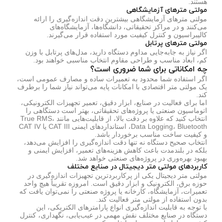
هستند.
مولتی مترهای آزمایشگاهی
مولتی مترهای آزمایشگاهی بیشترین دقت اندازه‌گیری را ارائه
می‌کنند و در مراکز تحقیقاتی، دانشگاه‌ها، آزمایشگاه‌های
کالیبراسیون و کنترل کیفیت مورد استفاده قرار می‌گیرند.
مولتی مترهای پرتابل
اگر نیاز به جابه‌جایی مداوم دستگاه دارید، مدل‌های پرتابل با وزن
کم، ابعاد مناسب و طراحی مقاوم انتخاب مناسبی خواهند بود.
چه امکاناتی برای شما ضروری است؟
اگر استفاده شما محدود به تعمیرات ساده و مصارف عمومی است،
یک مولتی متر اقتصادی با امکانات پایه می‌تواند نیاز شما را برطرف
کند.
اما برای فعالیت در صنایع، ابزار دقیق، تعمیر تجهیزات الکترونیکی،
اتوماسیون صنعتی یا پروژه‌های تحقیقاتی، بهتر است دستگاهی را
انتخاب کنید که علاوه بر دقت بالا، از قابلیت‌هایی مانند True RMS،
Data Logging، Bluetooth، استانداردهای ایمنی CAT III یا CAT IV
و کیفیت ساخت مناسب برخوردار باشد.
انتخاب صحیح دستگاه نه تنها دقت اندازه‌گیری را افزایش می‌دهد،
بلکه در بلندمدت باعث کاهش هزینه‌های تعمیر، افزایش ایمنی و
بهبود بهره‌وری در پروژه‌های صنعتی خواهد شد.
کاربردهای مولتی متر دیجیتال در صنایع مختلف
مولتی متر دیجیتال یکی از پرکاربردترین تجهیزات اندازه‌گیری در
حوزه برق، الکترونیک و ابزار دقیق است. امروزه تقریباً هیچ واحد
تعمیرات، آزمایشگاه، کارخانه یا پروژه صنعتی را نمی‌توان یافت که
بدون استفاده از مولتی متر فعالیت کند.
با توجه به قابلیت اندازه‌گیری انواع پارامترهای الکتریکی، این
دستگاه در صنایع مختلف نقش مهمی در عیب‌یابی، نگهداری، کنترل