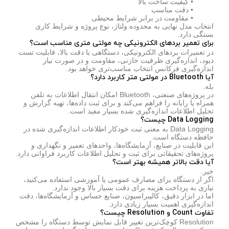
• کیفیت ساخت بالا
• دقت مناسب
• مقاومت در برابر شرایط محیطی
انتخاب مدل نهایی به محدوده ولتاژ، نوع پروژه و شرایط کاری
بستگی دارد.
برای تعمیر بردهای الکترونیکی چه مولتی متری مناسب است؟
در تعمیرات بردهای الکترونیکی، دستگاهی با دقت بالا، قابلیت تست
دیود، اندازه‌گیری ظرفیت خازنی، مقاومت و در صورت نیاز
اندازه‌گیری فرکانس انتخاب مناسب‌تری خواهد بود.
آیا Bluetooth در مولتی متر کاربرد دارد؟
بله.
در پروژه‌های صنعتی، Bluetooth امکان انتقال اطلاعات به تلفن
همراه یا رایانه را فراهم می‌کند و برای ثبت داده‌ها، تهیه گزارش و
تحلیل اطلاعات اندازه‌گیری شده بسیار مفید است.
Data Logging چیست؟
Data Logging به معنی ثبت خودکار اطلاعات اندازه‌گیری شده در
حافظه دستگاه است.
این قابلیت در صنایع، آزمایشگاه‌ها، واحدهای تعمیر و نگهداری و
پروژه‌های تحقیقاتی برای ثبت و تحلیل اطلاعات کاربرد فراوانی دارد.
آیا دقت بالاتر همیشه بهتر است؟
خیر.
اگر از دستگاه برای مصارف عمومی یا آموزشی استفاده می‌کنید،
نیازی به پرداخت هزینه برای دقت بسیار بالا وجود ندارد.
اما در ابزار دقیق، کالیبراسیون، صنایع حساس و آزمایشگاه‌ها، دقت
اندازه‌گیری اهمیت بسیار زیادی دارد.
تفاوت Count و Resolution چیست؟
Resolution کوچک‌ترین تغییر قابل نمایش توسط دستگاه را مشخص