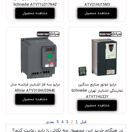
Schneider ATV71LD17N4Z
ATV21HU15M3
مشاهده محصول
مشاهده محصول
درایو موتور صنایع سنگین
درایو سه فاز اشنایدر فرانسه مدل
نمایندگی اشنایدر تهران Schneider
Altivar ATV310HU55N4E
ATV71HU22Y
مشاهده محصول
مشاهده محصول
قبل
1
2
3
4
5
بعدی
در هنگام خرید این محصول چه نکاتی را باید رعایت کنم؟