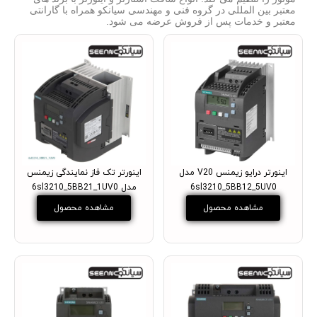
معتبر بین المللی در گروه فنی و مهندسی سیانکو همراه با گارانتی
معتبر و خدمات پس از فروش عرضه می شود.
اینورتر درایو زیمنس V20 مدل
اینورتر تک فاز نمایندگی زیمنس
6sl3210_5BB12_5UV0
مدل 6sl3210_5BB21_1UV0
مشاهده محصول
مشاهده محصول