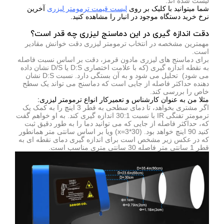
لیست شده اند.
شما میتوانید با کلیک بر روی
لیست قیمت ترمومتر لیزری
آخرین
نرخ خرید دستگاه موجود در انبار را مشاهده کنید.
دقت اندازه گیری در این دماسنج لیزری چه قدر است؟
مهمترین مشخصه در انتخاب ترمومتر لیزری دقت خوانش مقادیر
است.
برای دماسنج های لیزری مادون قرمز، دقت بر اساس نسبت فاصله
به نقطه اندازه گیری (که با علامت اختصاری D:S یا D/S نشان داده
می شود) تحلیل می شود و به آن بستگی دارد. نسبت D:S نشان
دهنده حداکثر فاصله از جایی است که دماسنج می تواند یک سطح
خاص را بررسی کند.
مثلا من به عنوان کارشناس و تعمیرکار انواع ترمومتر لیزری:
اگر مشتری بخواهد، تا دمای سطحی به قطر 3 اینچ را به کمک یک
ترمومتر تفنگی IR با نسبت 30:1 اندازه گیری کند. به او خواهم گفت
که، حداکثر فاصله از جایی که می توانید دما را به طور دقیق ثبت
کنید 90 اینچ خواهد بود. (x=3*30) ویا بر اساس سانتی متر همانطور
که در عکس زیر مشخص است برای اندازه گیری دمای نقطه ای به
قطر 1 سانتی متر فاصله 30 سانتی متری مناسب است.