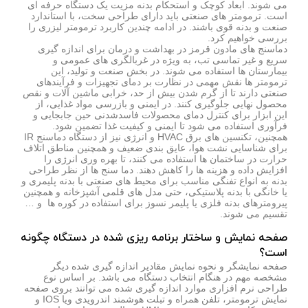
می شوند. ابعاد کوچک و استحکام بدنه مزیت یک دستگاه حرفه ای
است. ترمومتر های صنعتی باید دارای طراحی سخت، با استاندارد
صنعت و بدنه قوی باشند. در ادامه چندین کاربرد ترمومتر لیزری را
بررسی خواهیم کرد.
دماسنج های مادون قرمز در بهداشت و درمان برای اندازه گیری
سریع و غیر تماسی تب، به ویژه در غربالگری های عمومی و
بیمارستان ها استفاده می شوند. در بخش صنعت و تولید، این
ترمومتر ها نقش مهمی در نظارت بر دمای تجهیزات و فرآیندهای
صنعتی دارند تا از گرم شدن بیش از حد، خرابی ماشین آلات و نقص
محصول نهایی جلوگیری کنند. در ایمنی و بازرسی مواد غذایی، از
این ابزار برای کنترل دمای محصولات فاسدشدنی حین جابجایی و
فرآوری استفاده می شود تا ایمنی و کیفیت غذا تضمین شود.
همچنین، تکنسین های برق HVAC و انرژی نیز از دستگاه دماسنج IR
برای شناسایی نشت هوا، عایق بندی ضعیف و همچنین مناطق اتلاف
حرارت در ساختمان ها استفاده می کنند، تا بهره وری انرژی را
افزایش داده و هزینه ها را کاهش دهند. دما سنج ها از نظر طراحی
بدنه به انواع تفنگی مناسب برای محیط های صنعتی با بدنه پلیمری و
یا خانگی با بدنه پلاستیکی، حتی مدل های قلمی آشپزخانه و همچنین
پیرومترهای بدنه فلزی یا پلیمر نسوز برای استفاده در کوره ها و …
تقسیم می شوند.
صفحه نمایش و ساختار برنامه ریزی شده در دستگاه چگونه
است؟
صفحه نمایشگر و نحوه نمایش مقادیر اندازه گیری شده دیگر
مشخصه مهم در هنگام انتخاب دستگاه می باشد. بر اساس نوع
طراحی نرم افزاری موارد اندازه گیری شده می توانند بروی صفحه
نمایش ترمومتر، تلفن همراه و تبلت هوشمند اندرویدی ویا IOS و