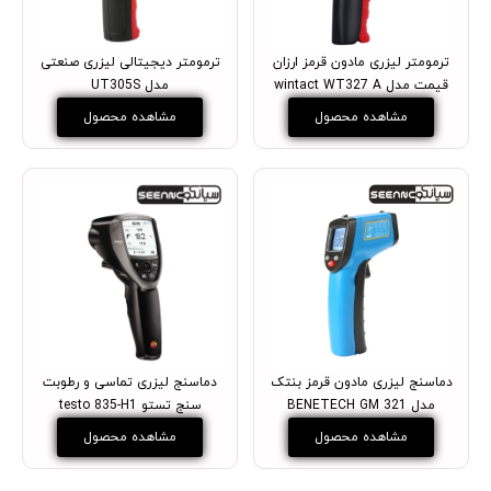
ترمومتر لیزری مادون قرمز ارزان
ترمومتر دیجیتالی لیزری صنعتی
قیمت مدل wintact WT327 A
مدل UT305S
مشاهده محصول
مشاهده محصول
دماسنج لیزری مادون قرمز بنتک
دماسنج لیزری تماسی و رطوبت
مدل BENETECH GM 321
سنج تستو testo 835-H1
مشاهده محصول
مشاهده محصول