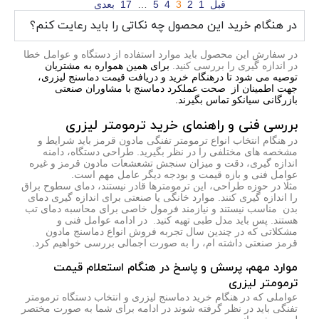
قبل
1
2
3
4
5
…
17
بعدی
در هنگام خرید این محصول چه نکاتی را باید رعایت کنم؟
در سفارش این محصول باید موارد استفاده از دستگاه و عوامل خطا
در اندازه گیری را بررسی کنید.
برای همین همواره به مشتریان
توصیه می شود تا درهنگام خرید و دریافت قیمت دماسنج لیزری،
جهت اطمینان از صحت عملکرد دماسنج با مشاوران صنعتی
بازرگانی سیانکو تماس بگیرند.
بررسی فنی و راهنمای خرید ترمومتر لیزری
در هنگام انتخاب انواع ترمومتر تفنگی مادون قرمز باید شرایط و
مشخصه های مختلفی را در نظر بگیرید. طراحی دستگاه، دامنه
اندازه گیری، دقت و میزان سنجش تشعشعات مادون قرمز و غیره
عوامل فنی و بازه قیمت و بودجه دیگر عامل مهم است.
مثلا در حوزه طراحی، این ترمومترها قادر نیستند، دمای سطوح براق
را اندازه گیری کنند. موارد خانگی یا صنعتی برای اندازه گیری دمای
بدن مناسب نیستند و نیازمند فرمول خاصی برای محاسبه دمای تب
هستند. پس باید مدل طبی تهیه کنید. در ادامه عوامل فنی و
مشکلاتی که در چندین سال تجربه فروش انواع دماسنج مادون
قرمز صنعتی داشته ام، را به صورت اجمالی بررسی خواهیم کرد.
موارد مهم، پرسش و پاسخ در هنگام استعلام قیمت
ترمومتر لیزری
عواملی که در هنگام خرید دماسنج لیزری و انتخاب دستگاه ترمومتر
تفنگی باید در نظر گرفته شوند در ادامه برای شما به صورت مختصر