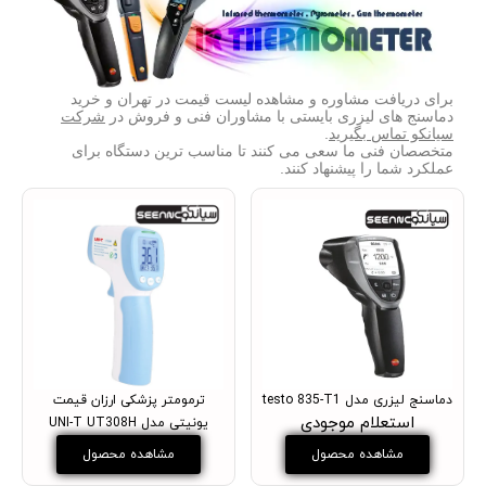
برای دریافت مشاوره و مشاهده
لیست قیمت در تهران
و خرید
دماسنج های لیزری بایستی با مشاوران فنی و فروش در
شرکت
سیانکو تماس بگیرید
.
متخصصان فنی ما سعی می کنند تا مناسب ترین دستگاه برای
عملکرد شما را پیشنهاد کنند.
دماسنج لیزری مدل testo 835-T1
ترمومتر پزشکی ارزان قیمت
استعلام موجودی
یونیتی مدل UNI-T UT308H
مشاهده محصول
مشاهده محصول