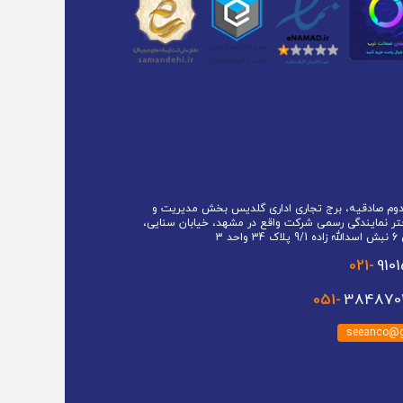
 دوم صادقیه، برج تجاری اداری گلدیس بخش مدیریت و
تر نمایندگی رسمی شرکت واقع در مشهد، خیابان سنایی،
حد 3
021-
910
051-
3848701
seeanco@g