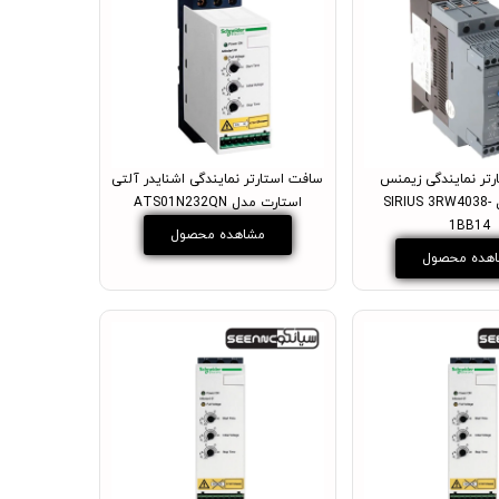
تر نمایندگی زیمنس
سافت استارتر نمایندگی اشنایدر آلتی
آلمان مدل SIRIUS 3RW4038-
استارت مدل ATS01N232QN
1BB14
مشاهده محصول
هده محصول