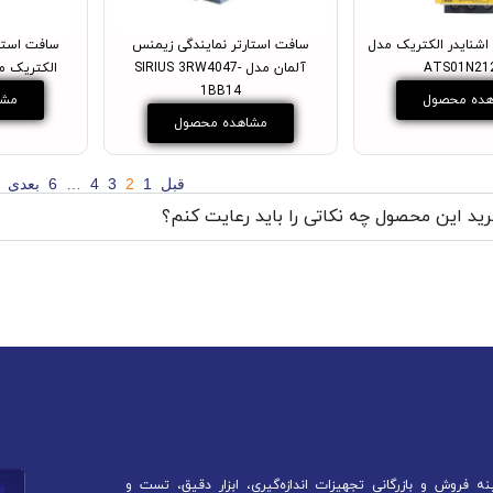
اشنایدر الکتریک مدل
سافت استارتر نمایندگی زیمنس
سافت استار
ATS01N21
آلمان مدل SIRIUS 3RW4047-
الکتریک مدل 209QN
1BB14
ده محصول
مشا
مشاهده محصول
قبل
1
2
3
4
…
6
بعدی
ید این محصول چه نکاتی را باید رعایت کنم؟
 فروش و بازرگانی تجهیزات اندازه‌گیری، ابزار دقیق، تست و