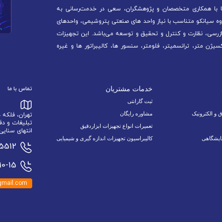
آغاز کرده است. ما با همکاری متخصصان و پژوهشگران، سعی در خدمت‌رسانی به
ه سیانکو متناسب با نیاز واحد های صنعتی پتروشیمی، واحدهای
ازرسی، نظارت و کنترل و تحقیق و توسعه می‌باشد. این تجهیزات
سیژن متر، ترانسمیتر، فلومتر، سنسور ها، کالیبراتور ها و غیره
خدمات مشتریان
تماس با ما
ثبت گارانتی
ق و الکترونیک
مشاوره رایگان
تهران، فلکه
تبلیغات و دف
تعمیرات انواع تجهیزات ابزاردقیق
انتهای سنایی 6 نبش اسدالله زاده 9/1 پلاک 34 وا
ایشگاهی
کالیبراسیون تجهیزات اندازه گیری و شیمیایی
15512
0-15
mail.com