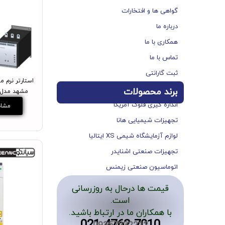
گواهی ها و افتخارات
درباره ما
همکاری با ما
تماس با ما
ثبت گارانتی
استارتر نرم م
برند محصولات
مشهد مدل RW4056-6BB44
اندازه گیری فلوک آمریکا
مشاه
تجهیزات شیمیایی هانا
لوازم آزمایشگاه شیمی XS ایتالیا
تجهیزات صنعتی اشنایدر
اتوماسیون صنعتی زیمنس
قیمت ها درحال به روزرسانی
است.
با همکاران ما در ارتباط باشید.