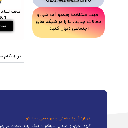
7010 4762 021
09357232212
سافت استارتر 
جهت مشاهده ویدیو آموزشی و
2QN
مقالات جدید، ما را در شبکه های
مشاه
اجتماعی دنبال کنید.
در هنگام خر
درباره گروه صنعتی و مهندسی سیانکو
گروه تجاری و صنعتی سیانکو با هدف ارائه خدمات در زمینه