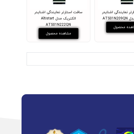
تر نمایندگی اشنایدر
سافت استارتر نمایندگی اشنایدر
ATS01N
الکتریک مدل Altistart
ATS01N222QN
هده محصول
مشاهده محصول